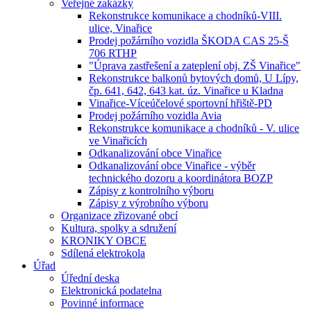
Veřejné zakázky
Rekonstrukce komunikace a chodníků-VIII.
ulice, Vinařice
Prodej požárního vozidla ŠKODA CAS 25-Š
706 RTHP
"Úprava zastřešení a zateplení obj. ZŠ Vinařice"
Rekonstrukce balkonů bytových domů, U Lípy,
čp. 641, 642, 643 kat. úz. Vinařice u Kladna
Vinařice-Víceúčelové sportovní hřiště-PD
Prodej požárního vozidla Avia
Rekonstrukce komunikace a chodníků - V. ulice
ve Vinařicích
Odkanalizování obce Vinařice
Odkanalizování obce Vinařice - výběr
technického dozoru a koordinátora BOZP
Zápisy z kontrolního výboru
Zápisy z výrobního výboru
Organizace zřizované obcí
Kultura, spolky a sdružení
KRONIKY OBCE
Sdílená elektrokola
Úřad
Úřední deska
Elektronická podatelna
Povinné informace