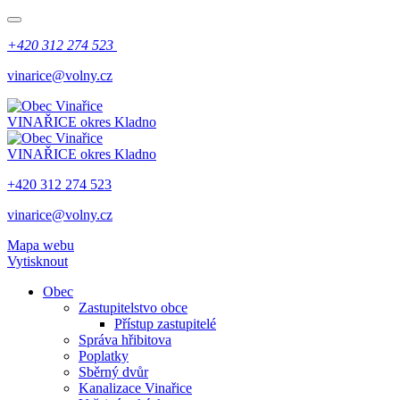
+420 312 274 523
vinarice@volny.cz
VINAŘICE
okres Kladno
VINAŘICE
okres Kladno
+420 312 274 523
vinarice@volny.cz
Mapa webu
Vytisknout
Obec
Zastupitelstvo obce
Přístup zastupitelé
Správa hřibitova
Poplatky
Sběrný dvůr
Kanalizace Vinařice