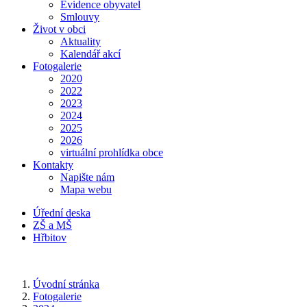
Evidence obyvatel
Smlouvy
Život v obci
Aktuality
Kalendář akcí
Fotogalerie
2020
2022
2023
2024
2025
2026
virtuální prohlídka obce
Kontakty
Napište nám
Mapa webu
Úřední deska
ZŠ a MŠ
Hřbitov
Úvodní stránka
Fotogalerie