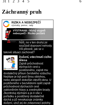
31
1
2
3
4
5
6
Záchranný pruh