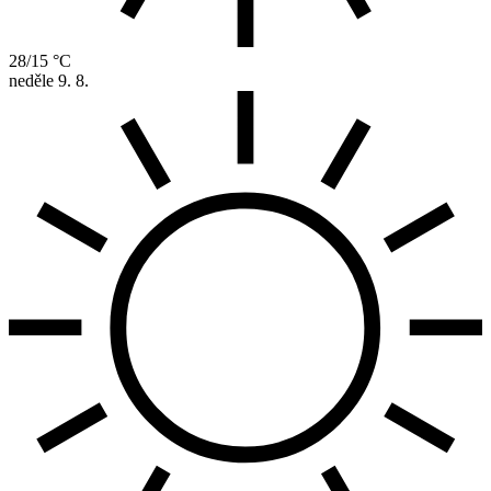
28/15 °C
neděle
9. 8.