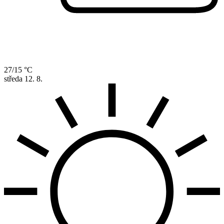
27/15 °C
středa
12. 8.