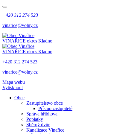
+420 312 274 523
vinarice@volny.cz
VINAŘICE
okres Kladno
VINAŘICE
okres Kladno
+420 312 274 523
vinarice@volny.cz
Mapa webu
Vytisknout
Obec
Zastupitelstvo obce
Přístup zastupitelé
Správa hřibitova
Poplatky
Sběrný dvůr
Kanalizace Vinařice