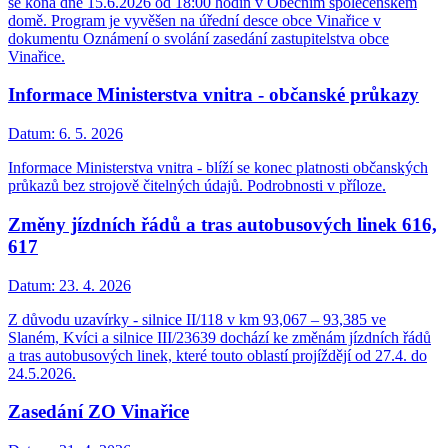
se koná dne 15.6.2026 od 18:00 hodin v Obecním společenském
domě. Program je vyvěšen na úřední desce obce Vinařice v
dokumentu Oznámení o svolání zasedání zastupitelstva obce
Vinařice.
Informace Ministerstva vnitra - občanské průkazy
Datum:
6. 5. 2026
Informace Ministerstva vnitra - blíží se konec platnosti občanských
průkazů bez strojově čitelných údajů. Podrobnosti v příloze.
Změny jízdních řádů a tras autobusových linek 616,
617
Datum:
23. 4. 2026
Z důvodu uzavírky - silnice II/118 v km 93,067 – 93,385 ve
Slaném, Kvíci a silnice III/23639 dochází ke změnám jízdních řádů
a tras autobusových linek, které touto oblastí projíždějí od 27.4. do
24.5.2026.
Zasedání ZO Vinařice