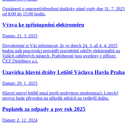
Oznámení o omezení/přerušení dodávky pitné vody dne 31. 7. 2025
od 8:00 do 15:00 hodin.
Výzva ke zpřístupnění elektroměru
Datum:
21. 3. 2025
Dovolujeme si Vás informovat, že ve dnech 24. 3. až 4. 4. 2025
budou naši pracovníci provádět pravidelné odečty elektroměrů na
Vašich odběrných místech. Podrobnosti jsou uvedeny v příloze.
ČEZ Distribuce a.s.
Uzavírka hlavní dráhy Letiště Václava Havla Praha
Datum:
29. 1. 2025
Hlavní ranvej letiště musí projít nezbytnou modernizací. Letecký
provoz bude převeden na několik měsíců na vedlejší dráhu.
Poplatek za odpady a psy rok 2025
Datum:
2. 12. 2024