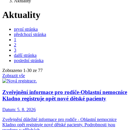
Aktuality
Aktuality
první stránka
předchozí stránka
1
2
3
další stránka
poslední stránka
Zobrazeno
1
-
30
ze 77
Zobrazit vše
Zveřejnění informace pro rodiče-Oblastní nemocnice
Kladno registruje opět nové dětské pacienty
Datum:
5. 8. 2026
Zveřejnění důležité informace pro rodiče - Oblastní nemocnice
Kladno opět registruje nové dětské pacienty. Podrobnosti jsou
uvedeny v přílohách.