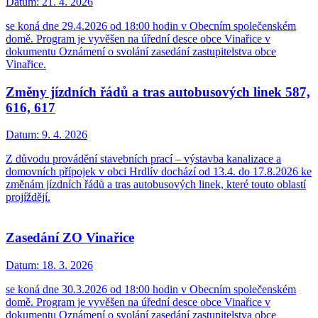
Datum:
21. 4. 2026
se koná dne 29.4.2026 od 18:00 hodin v Obecním společenském
domě. Program je vyvěšen na úřední desce obce Vinařice v
dokumentu Oznámení o svolání zasedání zastupitelstva obce
Vinařice.
Změny jízdních řádů a tras autobusových linek 587,
616, 617
Datum:
9. 4. 2026
Z důvodu provádění stavebních prací – výstavba kanalizace a
domovních přípojek v obci Hrdlív dochází od 13.4. do 17.8.2026 ke
změnám jízdních řádů a tras autobusových linek, které touto oblastí
projíždějí.
Zasedání ZO Vinařice
Datum:
18. 3. 2026
se koná dne 30.3.2026 od 18:00 hodin v Obecním společenském
domě. Program je vyvěšen na úřední desce obce Vinařice v
dokumentu Oznámení o svolání zasedání zastupitelstva obce