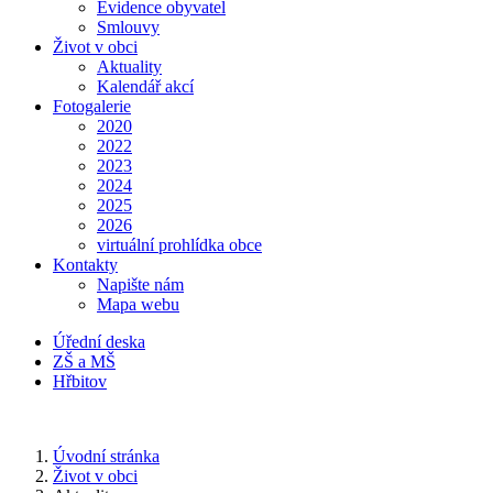
Evidence obyvatel
Smlouvy
Život v obci
Aktuality
Kalendář akcí
Fotogalerie
2020
2022
2023
2024
2025
2026
virtuální prohlídka obce
Kontakty
Napište nám
Mapa webu
Úřední deska
ZŠ a MŠ
Hřbitov
Úvodní stránka
Život v obci