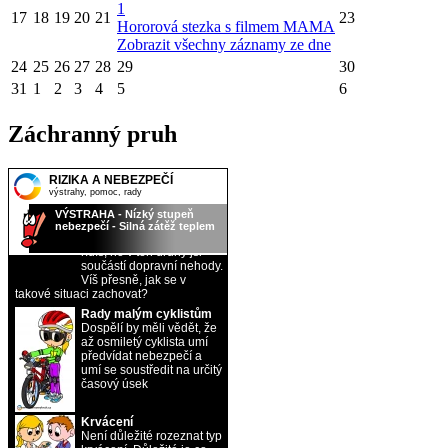
1
17
18
19
20
21
23
Hororová stezka s filmem MAMA
Zobrazit všechny záznamy ze dne
24
25
26
27
28
29
30
31
1
2
3
4
5
6
Záchranný pruh