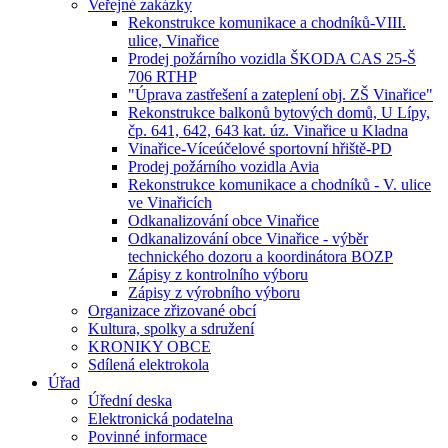
Veřejné zakázky
Rekonstrukce komunikace a chodníků-VIII.
ulice, Vinařice
Prodej požárního vozidla ŠKODA CAS 25-Š
706 RTHP
"Úprava zastřešení a zateplení obj. ZŠ Vinařice"
Rekonstrukce balkonů bytových domů, U Lípy,
čp. 641, 642, 643 kat. úz. Vinařice u Kladna
Vinařice-Víceúčelové sportovní hřiště-PD
Prodej požárního vozidla Avia
Rekonstrukce komunikace a chodníků - V. ulice
ve Vinařicích
Odkanalizování obce Vinařice
Odkanalizování obce Vinařice - výběr
technického dozoru a koordinátora BOZP
Zápisy z kontrolního výboru
Zápisy z výrobního výboru
Organizace zřizované obcí
Kultura, spolky a sdružení
KRONIKY OBCE
Sdílená elektrokola
Úřad
Úřední deska
Elektronická podatelna
Povinné informace