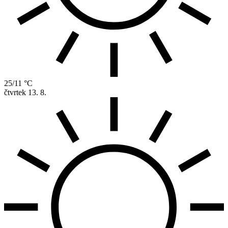
25/11 °C
čtvrtek
13. 8.