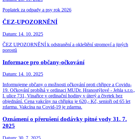
Poplatek za odpady a psy rok 2026
ČEZ-UPOZORNĚNÍ
Datum:
14. 10. 2025
ČEZ UPOZORNĚNÍ k odstranění a okleštění stromoví a jiných
porostů
Informace pro občany-očkování
Datum:
14. 10. 2025
Informujeme občany o možnosti očkování proti chřipce a Covidu-
19. Očkování probíhá v ordinaci MUDr. Hranostýlové - Jehla s.r.o.,
I. ulice 731, Vinařice v ordinační hodiny v úterý a čtvrtek bez
objednání. Cena vakcíny na chřipku je 620,- Kč, senioři od 65 let
zdarma. Vakcína na Covid-19 je zdarma.
Oznámení o přerušení dodávky pitné vody 31. 7.
2025
Datum:
30. 7. 2025