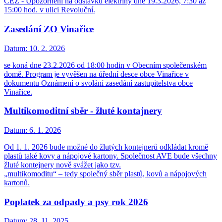
ČEZ - Upozornění na odstávku elektřiny dne 19.3.2026, 7:30 až
15:00 hod. v ulici Revoluční.
Zasedání ZO Vinařice
Datum:
10. 2. 2026
se koná dne 23.2.2026 od 18:00 hodin v Obecním společenském
domě. Program je vyvěšen na úřední desce obce Vinařice v
dokumentu Oznámení o svolání zasedání zastupitelstva obce
Vinařice.
Multikomoditní sběr - žluté kontajnery
Datum:
6. 1. 2026
Od 1. 1. 2026 bude možné do žlutých kontejnerů odkládat kromě
plastů také kovy a nápojové kartony. Společnost AVE bude všechny
žluté kontejnery nově svážet jako tzv.
„multikomoditu“ – tedy společný sběr plastů, kovů a nápojových
kartonů.
Poplatek za odpady a psy rok 2026
Datum:
28. 11. 2025